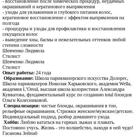
- восстановление после химических процедур, неудачных
окрашиваний и кератинового выпрямления
- уходы для увлажнения и глубокого питания волос,
кератиновое восстановление с эффектом выпрямления на
полгода
- процедуры и уходы для профилактики и восстановления
секущихся волос
- выведение хны, басмы и нежелательных оттенков любой
степени сложности
Шевченко Людмила
Стилист
Шевченко Людмила
Стилист
Опыт работы:
24 года
Образование:
Школа парикмахерского искусства Долорес,
Школа парикмахеров Николая Харьковского, академия Wella,
академия L’Oreal, высшая школа колористики Александра
Кувватова, фундаментальный курс по созданию total блондов
Ольги Колесниковой.
Специализация:
чистые блонды, окрашивания в тон,
рельефные окрашивания. Стрижки женские/мужские/детские.
Индивидуальный подход, разбор домашнего ухода.
Хобби:
Люблю кататься на горных лыжах и плавать.
Постоянно учусь. Жизнь - это волшебство, находи в ней чудо!
Гасанова Зейнаб