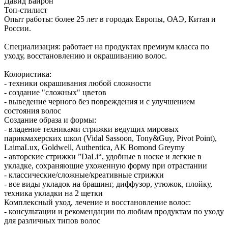
Давид Байрон
Топ-стилист
Опыт работы: более 25 лет в городах Европы, ОАЭ, Китая и
России.
Специализация: работает на продуктах премиум класса по
уходу, восстановлению и окрашиванию волос.
Колористика:
- техники окрашивания любой сложности
- создание "сложных" цветов
- выведение черного без повреждения и с улучшением
состояния волос
Создание образа и формы:
- владение техниками стрижки ведущих мировых
парикмахерских школ (Vidal Sassoon, Tony&Guy, Pivot Point),
LaimaLux, Goldwell, Authentica, AK Bomond Greymy
- авторские стрижки ”DaLi“, удобные в носке и легкие в
укладке, сохраняющие ухоженную форму при отрастании
- классические/сложные/креативные стрижки
- все виды укладок на брашинг, диффузор, утюжок, плойку,
техника укладки на 2 щетки
Комплексный уход, лечение и восстановление волос:
- консультации и рекомендации по любым продуктам по уходу
для различных типов волос